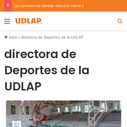
La convivencia familiar marca el cierre del Curso de Verano de Escuelas Aztecas
Menu
B
Inicio
/
directora de Deportes de la UDLAP
directora de
Deportes de la
UDLAP