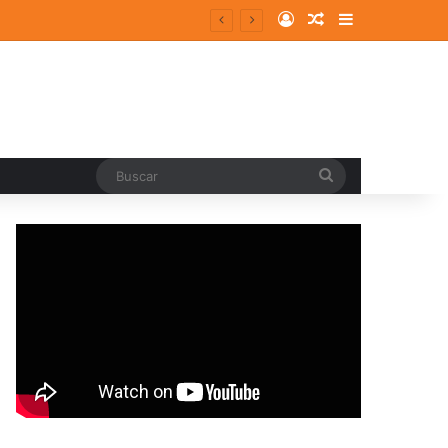
Log In
Random Article
Sidebar
entes y consolidados
Buscar