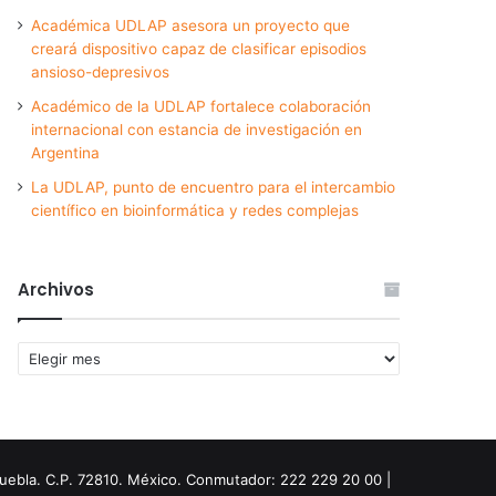
Académica UDLAP asesora un proyecto que
creará dispositivo capaz de clasificar episodios
ansioso-depresivos
Académico de la UDLAP fortalece colaboración
internacional con estancia de investigación en
Argentina
La UDLAP, punto de encuentro para el intercambio
científico en bioinformática y redes complejas
Archivos
Archivos
Puebla. C.P. 72810. México. Conmutador: 222 229 20 00 |