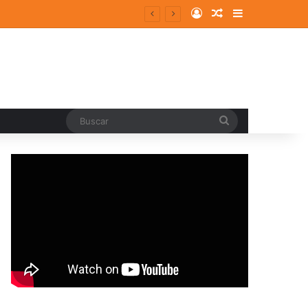
Log In
Random Article
Sidebar
Buscar