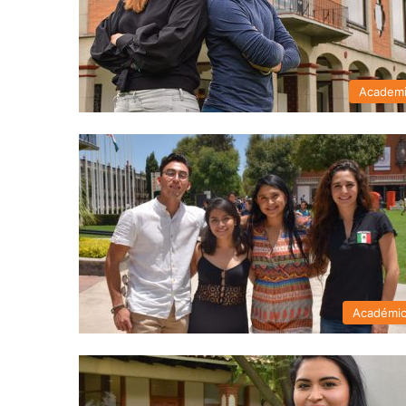
Academ
Académi