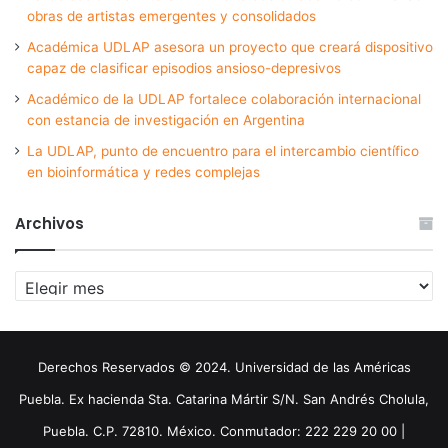
obras de artistas emergentes y consolidados
Académica UDLAP asesora un proyecto que creará dispositivo
capaz de clasificar episodios ansioso-depresivos
Académico de la UDLAP fortalece colaboración internacional
con estancia de investigación en Argentina
La UDLAP, punto de encuentro para el intercambio científico
en bioinformática y redes complejas
Archivos
Archivos
Derechos Reservados © 2024. Universidad de las Américas
Puebla. Ex hacienda Sta. Catarina Mártir S/N. San Andrés Cholula,
Puebla. C.P. 72810. México. Conmutador: 222 229 20 00 |