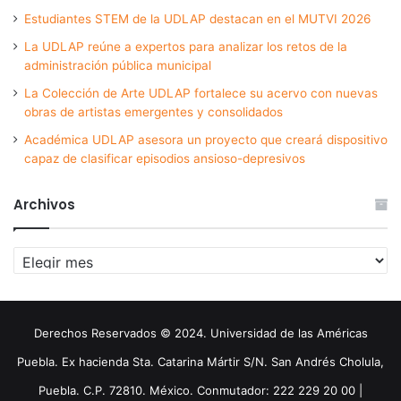
Estudiantes STEM de la UDLAP destacan en el MUTVI 2026
La UDLAP reúne a expertos para analizar los retos de la
administración pública municipal
La Colección de Arte UDLAP fortalece su acervo con nuevas
obras de artistas emergentes y consolidados
Académica UDLAP asesora un proyecto que creará dispositivo
capaz de clasificar episodios ansioso-depresivos
Archivos
Archivos
Derechos Reservados © 2024. Universidad de las Américas
Puebla. Ex hacienda Sta. Catarina Mártir S/N. San Andrés Cholula,
Puebla. C.P. 72810. México. Conmutador: 222 229 20 00 |