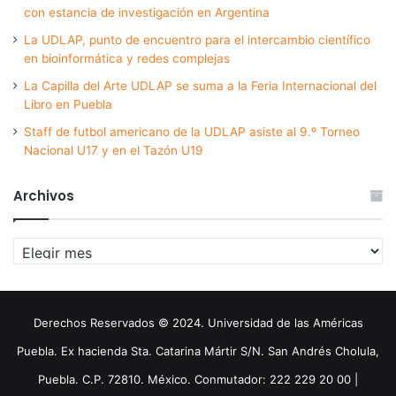
con estancia de investigación en Argentina
La UDLAP, punto de encuentro para el intercambio científico
en bioinformática y redes complejas
La Capilla del Arte UDLAP se suma a la Feria Internacional del
Libro en Puebla
Staff de futbol americano de la UDLAP asiste al 9.º Torneo
Nacional U17 y en el Tazón U19
Archivos
Archivos
Derechos Reservados © 2024. Universidad de las Américas
Puebla. Ex hacienda Sta. Catarina Mártir S/N. San Andrés Cholula,
Puebla. C.P. 72810. México. Conmutador: 222 229 20 00 |