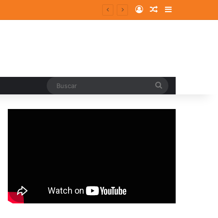
Log In
Random Article
Sidebar
Buscar