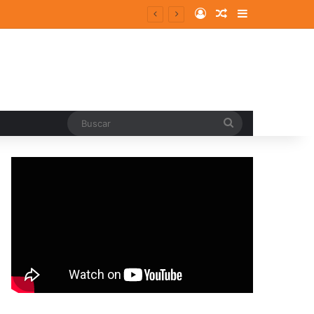
Log In
Random Article
Sidebar
Buscar