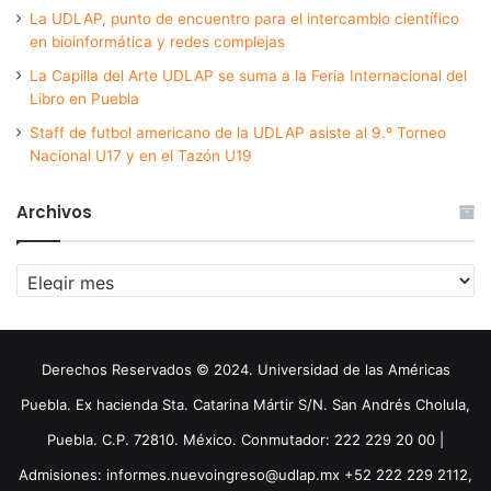
La UDLAP, punto de encuentro para el intercambio científico
en bioinformática y redes complejas
La Capilla del Arte UDLAP se suma a la Feria Internacional del
Libro en Puebla
Staff de futbol americano de la UDLAP asiste al 9.º Torneo
Nacional U17 y en el Tazón U19
Archivos
Archivos
Derechos Reservados © 2024. Universidad de las Américas
Puebla. Ex hacienda Sta. Catarina Mártir S/N. San Andrés Cholula,
Puebla. C.P. 72810. México. Conmutador: 222 229 20 00 |
Admisiones: informes.nuevoingreso@udlap.mx +52 222 229 2112,