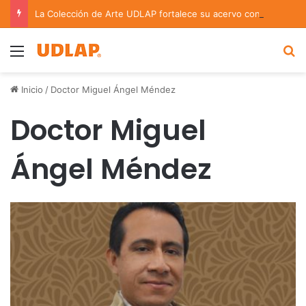
La Colección de Arte UDLAP fortalece su acervo con nuevas obras de artistas emergentes y consolidados
Menu
B
Inicio
/
Doctor Miguel Ángel Méndez
Doctor Miguel
Ángel Méndez