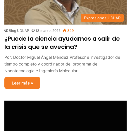
Expresiones UDLAP
Blog UDLAP
13 marzo, 2015
849
¿Puede la ciencia ayudarnos a salir de
la crisis que se avecina?
Por: Doctor Miguel Ángel Méndez Profesor e investigador de
tiempo completo y coordinador del programa de
Nanotecnología e Ingeniería Molecular…
Leer más »