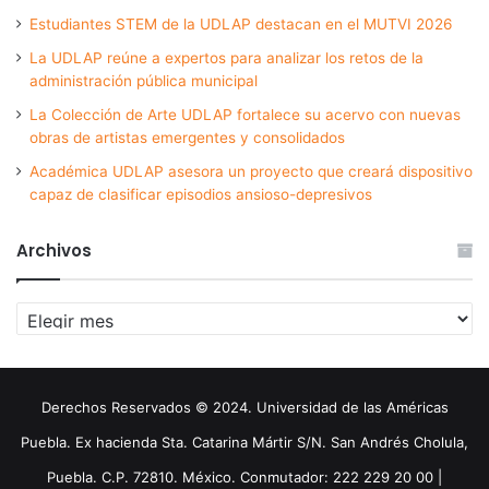
Estudiantes STEM de la UDLAP destacan en el MUTVI 2026
La UDLAP reúne a expertos para analizar los retos de la
administración pública municipal
La Colección de Arte UDLAP fortalece su acervo con nuevas
obras de artistas emergentes y consolidados
Académica UDLAP asesora un proyecto que creará dispositivo
capaz de clasificar episodios ansioso-depresivos
Archivos
Archivos
Derechos Reservados © 2024. Universidad de las Américas
Puebla. Ex hacienda Sta. Catarina Mártir S/N. San Andrés Cholula,
Puebla. C.P. 72810. México. Conmutador: 222 229 20 00 |