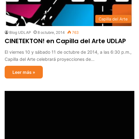
Capilla del Arte
Blog UDLAP
8 octubre, 2014
763
CINETEKTON! en Capilla del Arte UDLAP
El viernes 10 y sábado 11 de octubre de 2014, a las 6:30 p.m.,
Capilla del Arte celebrará proyecciones de…
Leer más »