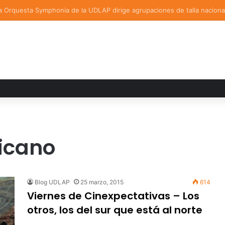
a familiar marca el cierre del Curso de Verano de Escuelas Aztecas
icano
Blog UDLAP
25 marzo, 2015
614
Viernes de Cinexpectativas – Los
otros, los del sur que está al norte