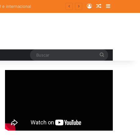
Log In
Random Article
Sidebar
Buscar