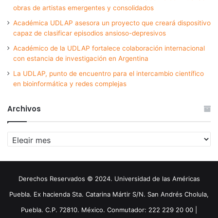
obras de artistas emergentes y consolidados
Académica UDLAP asesora un proyecto que creará dispositivo
capaz de clasificar episodios ansioso-depresivos
Académico de la UDLAP fortalece colaboración internacional
con estancia de investigación en Argentina
La UDLAP, punto de encuentro para el intercambio científico
en bioinformática y redes complejas
Archivos
Archivos
Derechos Reservados © 2024. Universidad de las Américas
Puebla. Ex hacienda Sta. Catarina Mártir S/N. San Andrés Cholula,
Puebla. C.P. 72810. México. Conmutador: 222 229 20 00 |