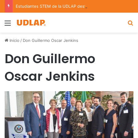
Estudiantes STEM de la UDLAP destacan en el MUTVI 2026
Menu
B
Inicio
/
Don Guillermo Oscar Jenkins
Don Guillermo
Oscar Jenkins