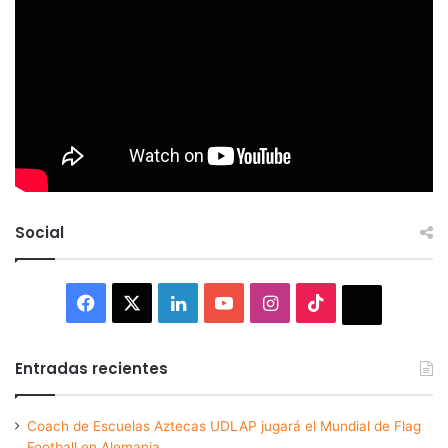
Social
Facebook
X
LinkedIn
YouTube
Instagram
TikTok
Thread
Entradas recientes
Coach de Escuelas Aztecas UDLAP jugará el Mundial de Flag
Football en Alemania