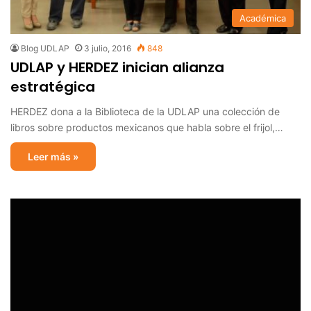
Académica
Blog UDLAP
3 julio, 2016
848
UDLAP y HERDEZ inician alianza
estratégica
HERDEZ dona a la Biblioteca de la UDLAP una colección de
libros sobre productos mexicanos que habla sobre el frijol,…
Leer más »