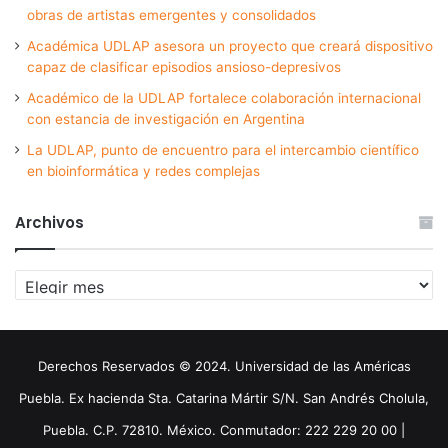
obras de artistas emergentes y consolidados
Académica UDLAP asesora un proyecto que creará dispositivo
capaz de clasificar episodios ansioso-depresivos
Académico de la UDLAP fortalece colaboración internacional
con estancia de investigación en Argentina
La UDLAP, punto de encuentro para el intercambio científico
en bioinformática y redes complejas
Archivos
Archivos
Derechos Reservados © 2024. Universidad de las Américas
Puebla. Ex hacienda Sta. Catarina Mártir S/N. San Andrés Cholula,
Puebla. C.P. 72810. México. Conmutador: 222 229 20 00 |