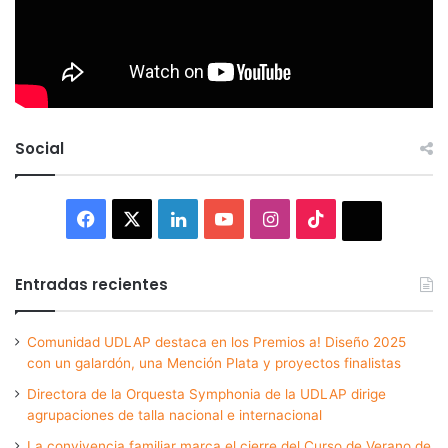
Social
Facebook
X
LinkedIn
YouTube
Instagram
TikTok
Thread
Entradas recientes
Comunidad UDLAP destaca en los Premios a! Diseño 2025
con un galardón, una Mención Plata y proyectos finalistas
Directora de la Orquesta Symphonia de la UDLAP dirige
agrupaciones de talla nacional e internacional
La convivencia familiar marca el cierre del Curso de Verano de