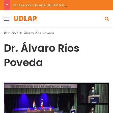
La Colección de Arte UDLAP fortalece su acervo con nuevas obras de artistas emergentes y consolidados
Menu
B
Inicio
/
Dr. Álvaro Ríos Poveda
Dr. Álvaro Ríos
Poveda