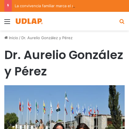
La convivencia familiar marca el cierre del Curso de Verano de Escuelas Aztecas
Menu
B
Inicio
/
Dr. Aurelio González y Pérez
Dr. Aurelio González
y Pérez