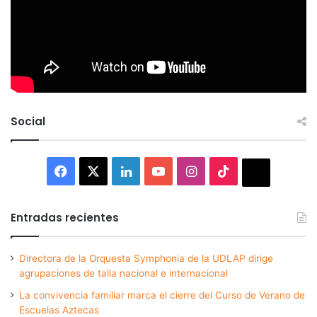
Social
Facebook
X
LinkedIn
YouTube
Instagram
TikTok
Thread
Entradas recientes
Directora de la Orquesta Symphonia de la UDLAP dirige
agrupaciones de talla nacional e internacional
La convivencia familiar marca el cierre del Curso de Verano de
Escuelas Aztecas