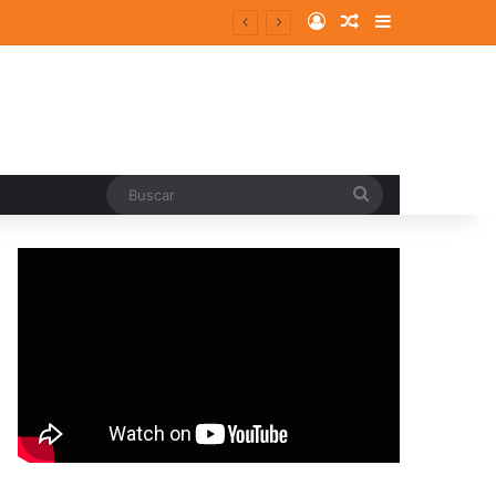
Log In
Random Article
Sidebar
Buscar