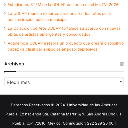
Estudiantes STEM de la UDLAP destacan en el MUTVI 2026
La UDLAP reúne a expertos para analizar los retos de la
administración pública municipal
La Colección de Arte UDLAP fortalece su acervo con nuevas
obras de artistas emergentes y consolidados
Académica UDLAP asesora un proyecto que creará dispositivo
capaz de clasificar episodios ansioso-depresivos
Archivos
Archivos
Derechos Reservados © 2024. Universidad de las Américas
Puebla. Ex hacienda Sta. Catarina Mártir S/N. San Andrés Cholula,
Puebla. C.P. 72810. México. Conmutador: 222 229 20 00 |