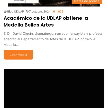
Notas de prensa
Blog UDLAP
7 octubre, 2024
1,625
Académico de la UDLAP obtiene la
Medalla Bellas Artes
El Dr. David Olguín, dramaturgo, narrador, ensayista y profesor
adscrito al Departamento de Artes de la UDLAP, obtuvo la
Medalla…
Leer más »