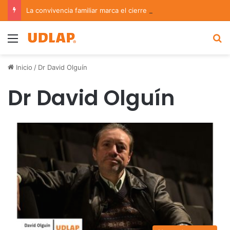
La convivencia familiar marca el cierre del Curso de Verano de Escuelas Aztecas
Menu
B
Inicio
/
Dr David Olguín
Dr David Olguín