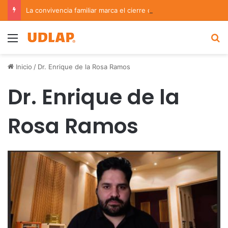
La convivencia familiar marca el cierre del Curso de Verano de Escuelas Aztecas
Menu
B
Inicio
/
Dr. Enrique de la Rosa Ramos
Dr. Enrique de la
Rosa Ramos