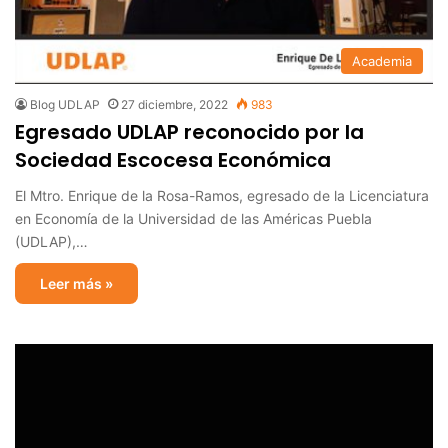
Academia
Blog UDLAP
27 diciembre, 2022
983
Egresado UDLAP reconocido por la
Sociedad Escocesa Económica
El Mtro. Enrique de la Rosa-Ramos, egresado de la Licenciatura
en Economía de la Universidad de las Américas Puebla
(UDLAP),…
Leer más »