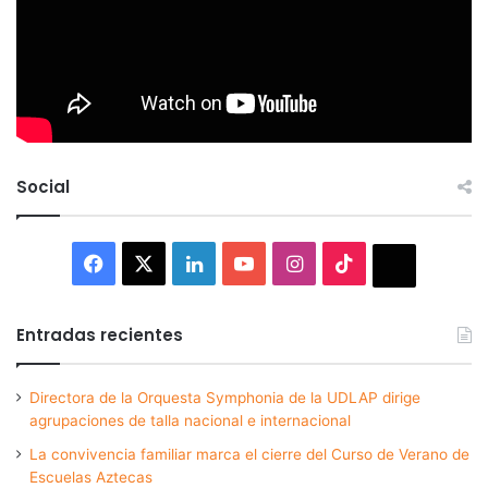
Social
Facebook
X
LinkedIn
YouTube
Instagram
TikTok
Thread
Entradas recientes
Directora de la Orquesta Symphonia de la UDLAP dirige
agrupaciones de talla nacional e internacional
La convivencia familiar marca el cierre del Curso de Verano de
Escuelas Aztecas