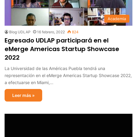
Academia
Blog UDLAP
16 febrero, 2022
824
Egresado UDLAP participará en el
eMerge Americas Startup Showcase
2022
La Universidad de las Américas Puebla tendrá una
representación en el eMerge Americas Startup Showcase 2022,
a efectuarse en Miami,…
Leer más »