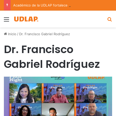
Académico de la UDLAP fortalece colaboración internacional con estancia de investigación en Argentina
Menu
B
Inicio
/
Dr. Francisco Gabriel Rodríguez
Dr. Francisco
Gabriel Rodríguez