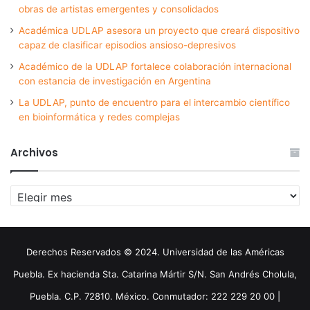
obras de artistas emergentes y consolidados
Académica UDLAP asesora un proyecto que creará dispositivo
capaz de clasificar episodios ansioso-depresivos
Académico de la UDLAP fortalece colaboración internacional
con estancia de investigación en Argentina
La UDLAP, punto de encuentro para el intercambio científico
en bioinformática y redes complejas
Archivos
Archivos
Derechos Reservados © 2024. Universidad de las Américas
Puebla. Ex hacienda Sta. Catarina Mártir S/N. San Andrés Cholula,
Puebla. C.P. 72810. México. Conmutador: 222 229 20 00 |