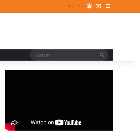
Log In
Random Article
Sidebar
Buscar