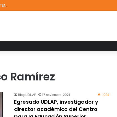
STEM de la UDLAP destacan en el MUTVI 2026
co Ramírez
Blog UDLAP
17 noviembre, 2021
1,094
Egresado UDLAP, investigador y
director académico del Centro
para la Educación Superior