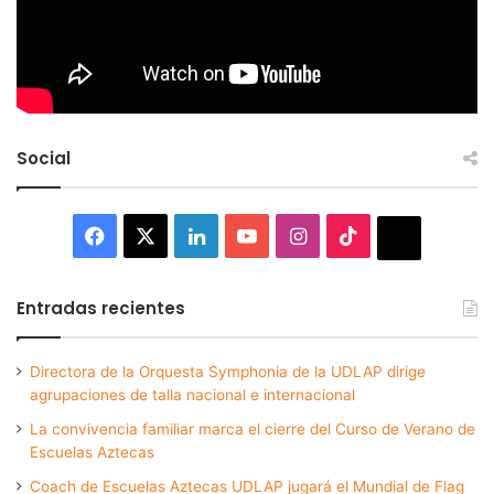
Social
Facebook
X
LinkedIn
YouTube
Instagram
TikTok
Thread
Entradas recientes
Directora de la Orquesta Symphonia de la UDLAP dirige
agrupaciones de talla nacional e internacional
La convivencia familiar marca el cierre del Curso de Verano de
Escuelas Aztecas
Coach de Escuelas Aztecas UDLAP jugará el Mundial de Flag