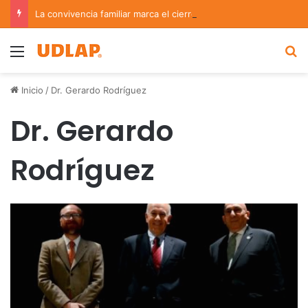
La convivencia familiar marca el cierre del Curso de Verano de Escuelas Aztecas
Menu
B
Inicio
/
Dr. Gerardo Rodríguez
Dr. Gerardo
Rodríguez