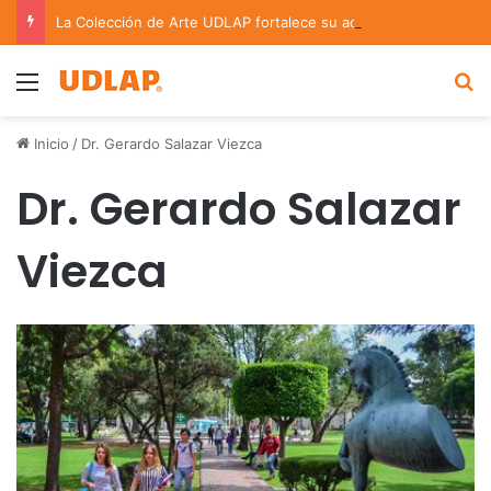
La Colección de Arte UDLAP fortalece su acervo con nuevas obras de artistas emergentes y consolidados
Menu
B
Inicio
/
Dr. Gerardo Salazar Viezca
Dr. Gerardo Salazar
Viezca