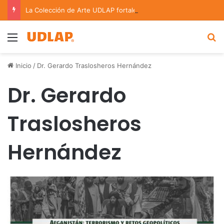
La Colección de Arte UDLAP fortalece su acervo con nuevas obras de artistas emergentes y consolidados
Menu
B
Inicio
/
Dr. Gerardo Traslosheros Hernández
Dr. Gerardo
Traslosheros
Hernández