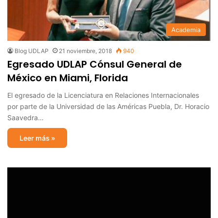
Academia
Blog UDLAP
21 noviembre, 2018
940
Egresado UDLAP Cónsul General de
México en Miami, Florida
El egresado de la Licenciatura en Relaciones Internacionales
por parte de la Universidad de las Américas Puebla, Dr. Horacio
Saavedra…
Leer más »