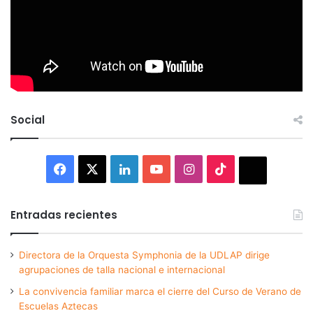
Social
Facebook
X
LinkedIn
YouTube
Instagram
TikTok
Thread
Entradas recientes
Directora de la Orquesta Symphonia de la UDLAP dirige
agrupaciones de talla nacional e internacional
La convivencia familiar marca el cierre del Curso de Verano de
Escuelas Aztecas