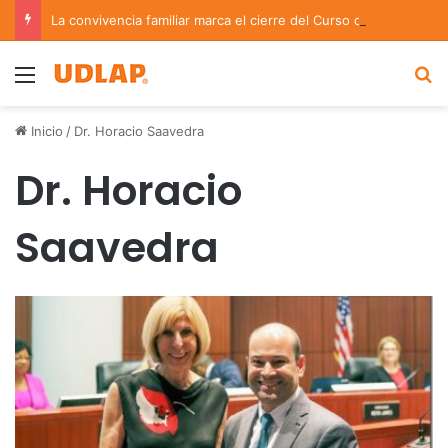
La convivencia familiar marca el cierre del Curso de Verano de Escuelas Aztecas
Menu
B
Inicio
/
Dr. Horacio Saavedra
Dr. Horacio
Saavedra