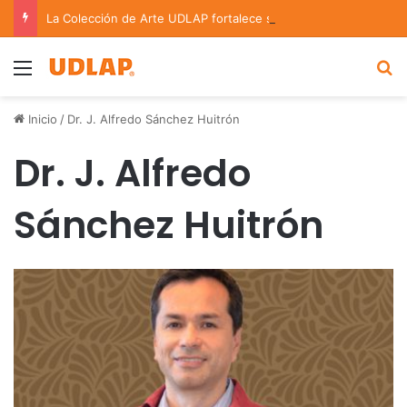
La Colección de Arte UDLAP fortalece su acervo con nuevas obras de artistas emergentes y consolidados
Menu
B
Inicio
/
Dr. J. Alfredo Sánchez Huitrón
Dr. J. Alfredo
Sánchez Huitrón