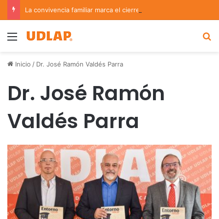
La convivencia familiar marca el cierre del Curso de Verano de Escuelas Aztecas
Menu
B
Inicio
/
Dr. José Ramón Valdés Parra
Dr. José Ramón
Valdés Parra