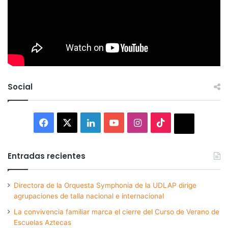
Social
Facebook
X
LinkedIn
YouTube
Instagram
TikTok
Thread
Entradas recientes
Directora de la Orquesta Symphonia de la UDLAP dirige
agrupaciones de talla nacional e internacional
La convivencia familiar marca el cierre del Curso de Verano de
Escuelas Aztecas