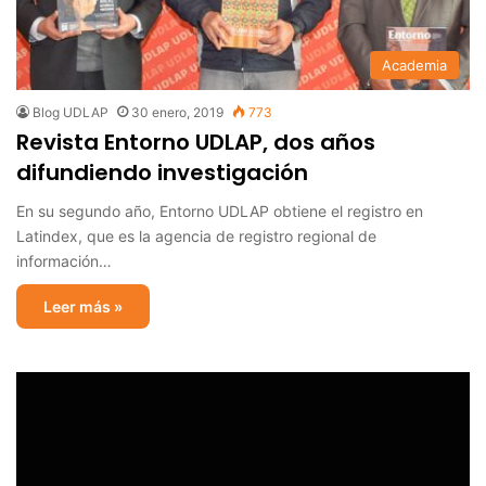
Academia
Blog UDLAP
30 enero, 2019
773
Revista Entorno UDLAP, dos años
difundiendo investigación
En su segundo año, Entorno UDLAP obtiene el registro en
Latindex, que es la agencia de registro regional de
información…
Leer más »