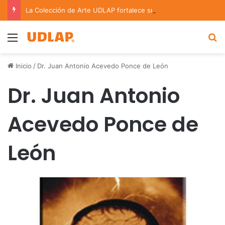
La Colección de Arte UDLAP fortalece su acervo con nuevas obras de artistas emergentes y consolidados
Menu
B
Inicio
/
Dr. Juan Antonio Acevedo Ponce de León
Dr. Juan Antonio
Acevedo Ponce de
León