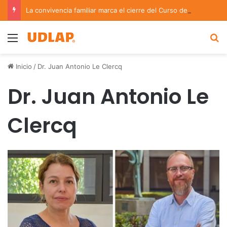
La convivencia familiar marca el cierre del Curso de Verano de Escuelas Aztecas
Menu
B
Inicio
/
Dr. Juan Antonio Le Clercq
Dr. Juan Antonio Le
Clercq