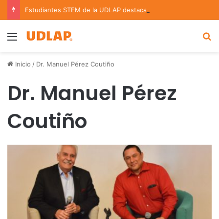
Estudiantes STEM de la UDLAP destacan en el MUTVI 2026
Menu
B
Inicio
/
Dr. Manuel Pérez Coutiño
Dr. Manuel Pérez
Coutiño