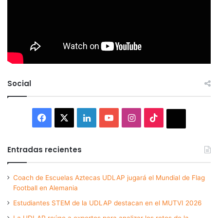
Social
Facebook
X
LinkedIn
YouTube
Instagram
TikTok
Thread
Entradas recientes
Coach de Escuelas Aztecas UDLAP jugará el Mundial de Flag
Football en Alemania
Estudiantes STEM de la UDLAP destacan en el MUTVI 2026
La UDLAP reúne a expertos para analizar los retos de la