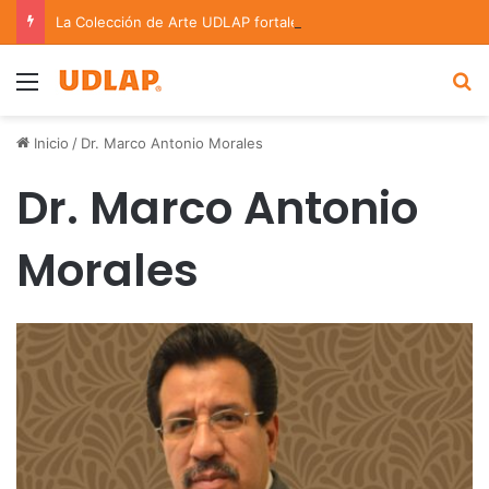
La Colección de Arte UDLAP fortalece su acervo con nuevas obras de artistas emergentes y consolidados
Menu
B
Inicio
/
Dr. Marco Antonio Morales
Dr. Marco Antonio
Morales