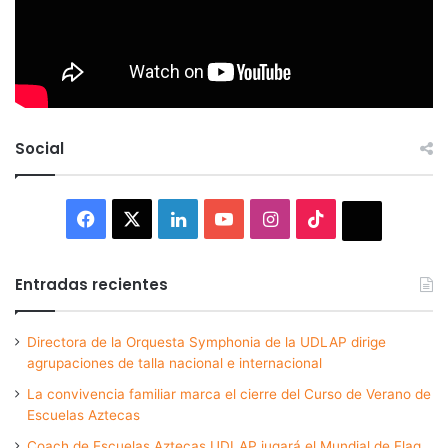
Social
Facebook
X
LinkedIn
YouTube
Instagram
TikTok
Thread
Entradas recientes
Directora de la Orquesta Symphonia de la UDLAP dirige
agrupaciones de talla nacional e internacional
La convivencia familiar marca el cierre del Curso de Verano de
Escuelas Aztecas
Coach de Escuelas Aztecas UDLAP jugará el Mundial de Flag