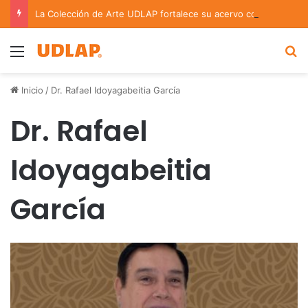
La Colección de Arte UDLAP fortalece su acervo con nuevas obras de artistas emergentes y consolidados
Menu
B
Inicio
/
Dr. Rafael Idoyagabeitia García
Dr. Rafael
Idoyagabeitia
García