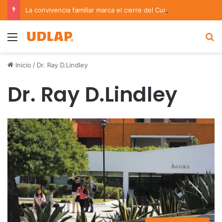
La convivencia familiar marca el cierre del Curso de Verano de Escuelas Aztecas
Menu
B
Inicio
/
Dr. Ray D.Lindley
Dr. Ray D.Lindley