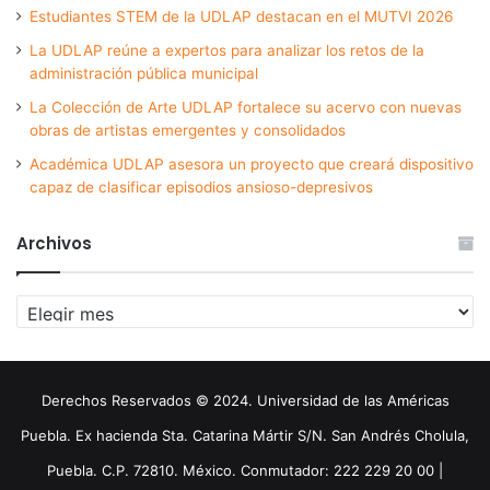
Estudiantes STEM de la UDLAP destacan en el MUTVI 2026
La UDLAP reúne a expertos para analizar los retos de la
administración pública municipal
La Colección de Arte UDLAP fortalece su acervo con nuevas
obras de artistas emergentes y consolidados
Académica UDLAP asesora un proyecto que creará dispositivo
capaz de clasificar episodios ansioso-depresivos
Archivos
Archivos
Derechos Reservados © 2024. Universidad de las Américas
Puebla. Ex hacienda Sta. Catarina Mártir S/N. San Andrés Cholula,
Puebla. C.P. 72810. México. Conmutador: 222 229 20 00 |