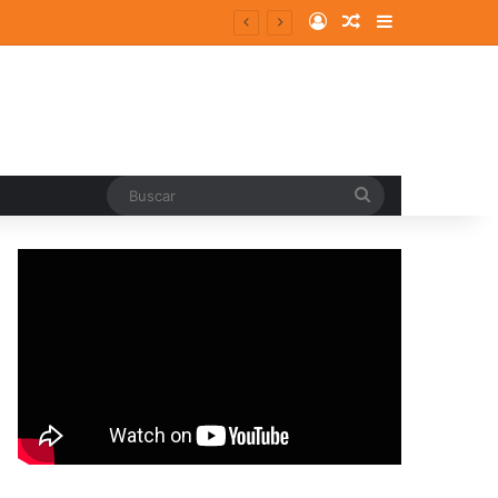
Log In
Random Article
Sidebar
Buscar