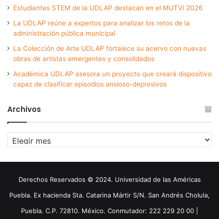
Estudiantes STEM de la UDLAP destacan en el MUTVI 2026
La UDLAP reúne a expertos para analizar los retos de la
administración pública municipal
La Colección de Arte UDLAP fortalece su acervo con nuevas
obras de artistas emergentes y consolidados
Académica UDLAP asesora un proyecto que creará dispositivo
capaz de clasificar episodios ansioso-depresivos
Archivos
Archivos
Derechos Reservados © 2024. Universidad de las Américas
Puebla. Ex hacienda Sta. Catarina Mártir S/N. San Andrés Cholula,
Puebla. C.P. 72810. México. Conmutador: 222 229 20 00 |