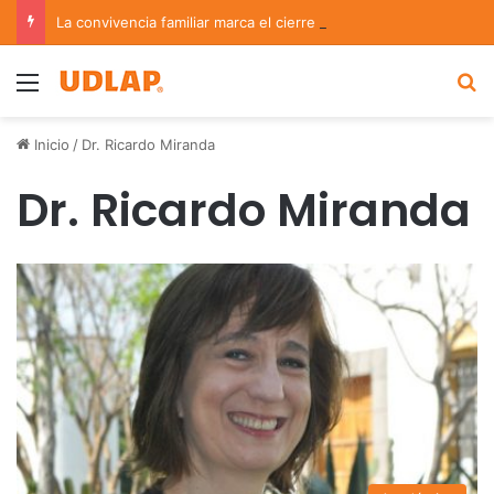
La convivencia familiar marca el cierre del Curso de Verano de Escuelas Aztecas
Menu
B
Inicio
/
Dr. Ricardo Miranda
Dr. Ricardo Miranda