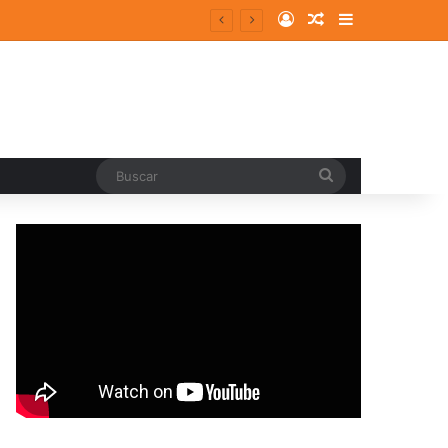
Log In
Random Article
Sidebar
entes y consolidados
Buscar