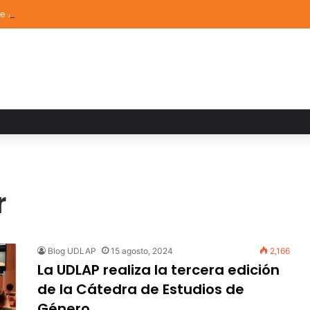
de Arte UDLAP fortalece su acervo con nuevas obras de artistas emerg
r
Blog UDLAP
15 agosto, 2024
2,166
La UDLAP realiza la tercera edición
de la Cátedra de Estudios de
Género