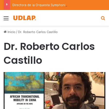
Directora de la Orquesta Symphonia de la UDLAP dirige agrupaciones de talla nacional e internacional
Menu
B
Inicio
/
Dr. Roberto Carlos Castillo
Dr. Roberto Carlos
Castillo