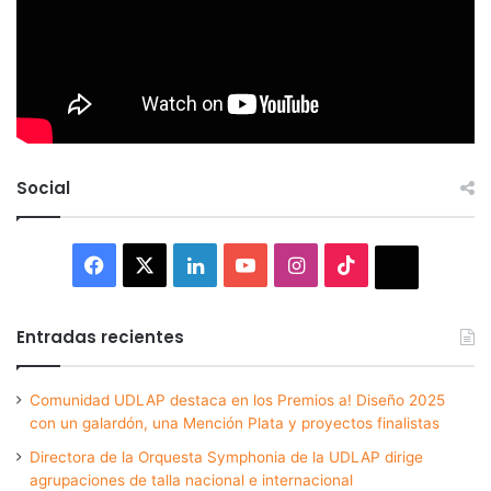
Social
Facebook
X
LinkedIn
YouTube
Instagram
TikTok
Thread
Entradas recientes
Comunidad UDLAP destaca en los Premios a! Diseño 2025
con un galardón, una Mención Plata y proyectos finalistas
Directora de la Orquesta Symphonia de la UDLAP dirige
agrupaciones de talla nacional e internacional