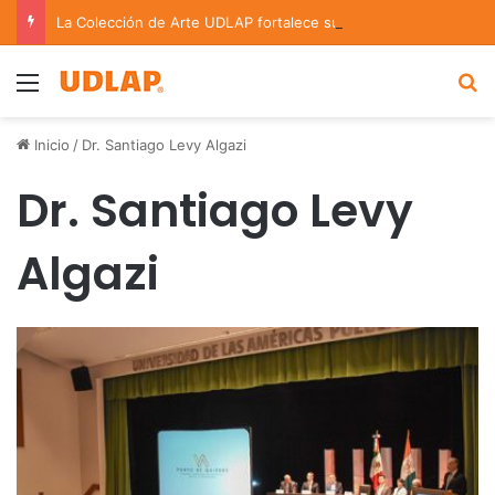
La Colección de Arte UDLAP fortalece su acervo con nuevas obras de artistas emergentes y consolidados
Menu
B
Inicio
/
Dr. Santiago Levy Algazi
Dr. Santiago Levy
Algazi