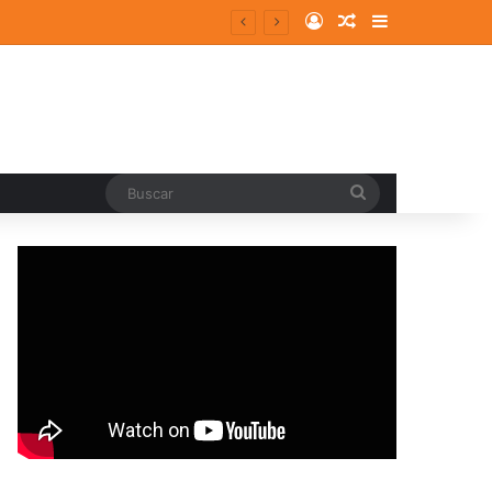
Log In
Random Article
Sidebar
Buscar