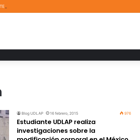
STEM de la UDLAP destacan en el MUTVI 2026
n
Blog UDLAP
16 febrero, 2015
976
Estudiante UDLAP realiza
investigaciones sobre la
modificación corporal en el México