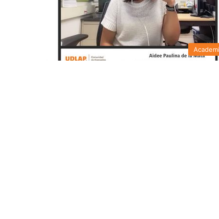
Academ