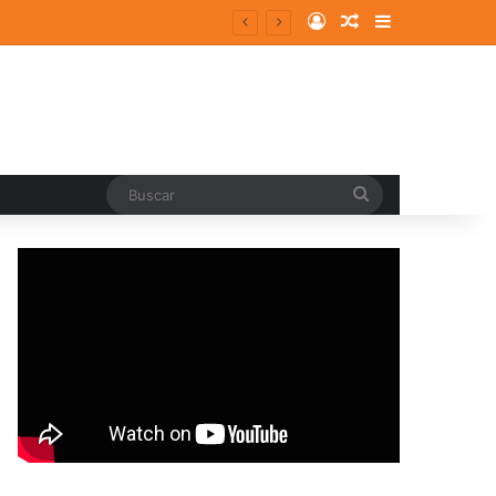
Log In
Random Article
Sidebar
Buscar