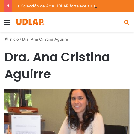
La Colección de Arte UDLAP fortalece su acervo con nuevas obras de artistas emergentes y consolidados
Menu
B
Inicio
/
Dra. Ana Cristina Aguirre
Dra. Ana Cristina
Aguirre