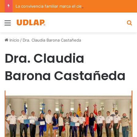
La convivencia familiar marca el cierre del Curso de Verano de Escuelas Aztecas
Menu
B
Inicio
/
Dra. Claudia Barona Castañeda
Dra. Claudia
Barona Castañeda