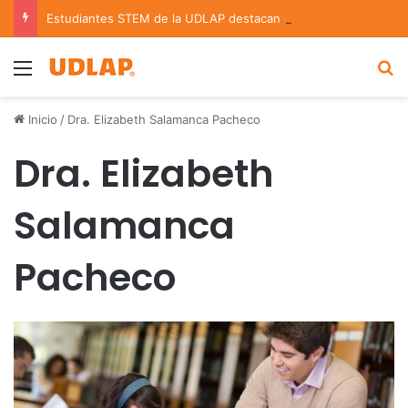
Estudiantes STEM de la UDLAP destacan en el MUTVI 2026
Menu
B
Inicio
/
Dra. Elizabeth Salamanca Pacheco
Dra. Elizabeth
Salamanca
Pacheco