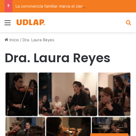
La convivencia familiar marca el cierre del Curso de Verano de Escuelas Aztecas
Menu
B
Inicio
/
Dra. Laura Reyes
Dra. Laura Reyes