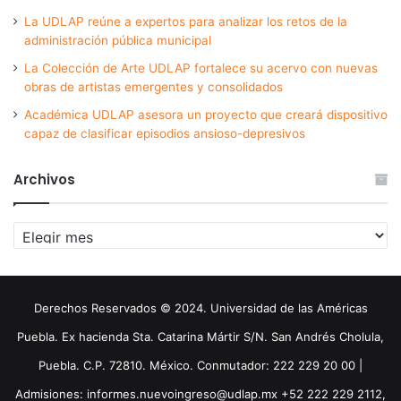
La UDLAP reúne a expertos para analizar los retos de la
administración pública municipal
La Colección de Arte UDLAP fortalece su acervo con nuevas
obras de artistas emergentes y consolidados
Académica UDLAP asesora un proyecto que creará dispositivo
capaz de clasificar episodios ansioso-depresivos
Archivos
Archivos
Derechos Reservados © 2024. Universidad de las Américas
Puebla. Ex hacienda Sta. Catarina Mártir S/N. San Andrés Cholula,
Puebla. C.P. 72810. México. Conmutador: 222 229 20 00 |
Admisiones: informes.nuevoingreso@udlap.mx +52 222 229 2112,