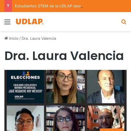
Estudiantes STEM de la UDLAP destacan en el MUTVI 2026
Menu
B
Inicio
/
Dra. Laura Valencia
Dra. Laura Valencia