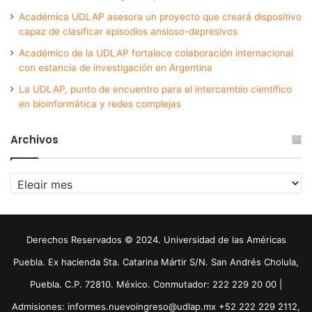
Académica UDLAP asesora un proyecto que creará dispositivo
capaz de clasificar episodios ansioso-depresivos
Académico de la UDLAP fortalece colaboración internacional
con estancia de investigación en Argentina
La UDLAP, punto de encuentro para el intercambio científico
en bioinformática y redes complejas
Archivos
Archivos
Derechos Reservados © 2024. Universidad de las Américas
Puebla. Ex hacienda Sta. Catarina Mártir S/N. San Andrés Cholula,
Puebla. C.P. 72810. México. Conmutador: 222 229 20 00 |
Admisiones: informes.nuevoingreso@udlap.mx +52 222 229 2112,