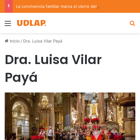
La convivencia familiar marca el cierre del Curso de Verano de Escuelas Aztecas
Menu
B
Inicio
/
Dra. Luisa Vilar Payá
Dra. Luisa Vilar
Payá