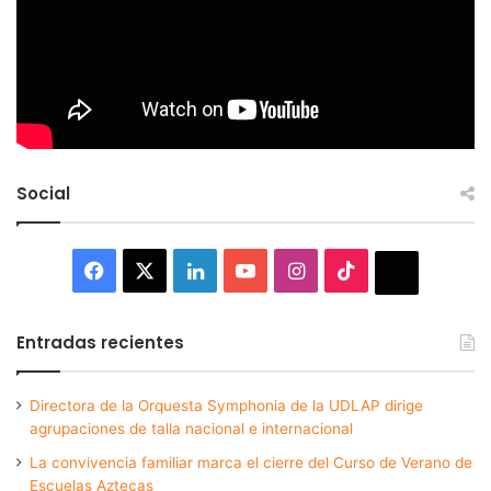
Social
Facebook
X
LinkedIn
YouTube
Instagram
TikTok
Thread
Entradas recientes
Directora de la Orquesta Symphonia de la UDLAP dirige
agrupaciones de talla nacional e internacional
La convivencia familiar marca el cierre del Curso de Verano de
Escuelas Aztecas